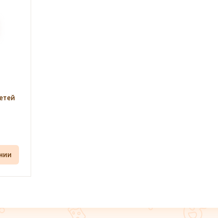
ся
етей
ении