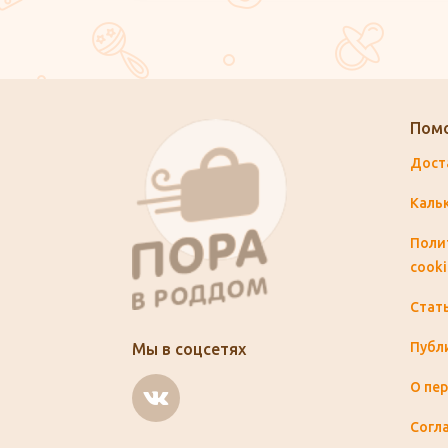
Пом
Дост
Каль
Поли
cooki
Стат
Публ
Мы в соцсетях
О пе
Согла