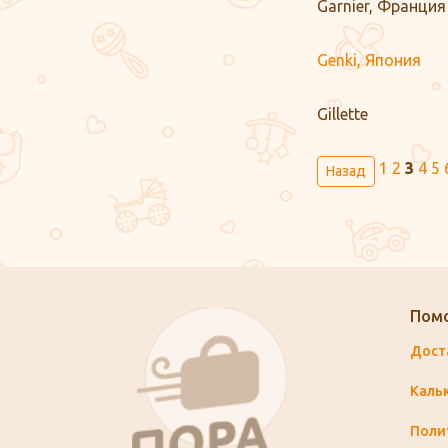
Garnier, Франция
Genki, Япония
Gillette
1
2
3
4
5
Назад
Пом
Дост
Каль
Поли