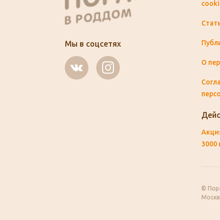
cooki
Стат
Публ
Мы в соцсетях
О пе
Согла
перс
Дейс
Акция
3000 
© Пор
Москва