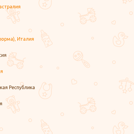
Австралия
форма), Италия
сия
ия
шская Республика
ия