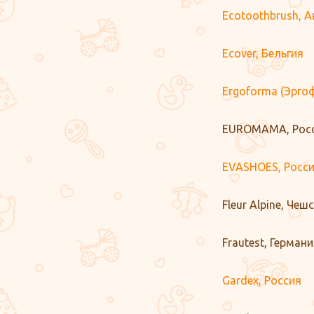
Ecotoothbrush, 
Ecover, Бельгия
Ergoforma (Эрго
EUROMAMA, Рос
EVASHOES, Росс
Fleur Alpine, Че
Frautest, Герман
Gardex, Россия