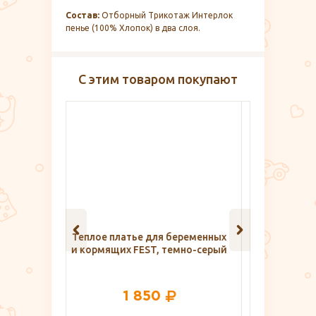
Состав:
Отборный Трикотаж Интерлок
пенье (100% Хлопок) в два слоя.
С этим товаром покупают
беременных
Укрепляющая зубная паста для
Специ
емно-серый
беременных SPLAT Organic, 75
роддома
мл.
П
508