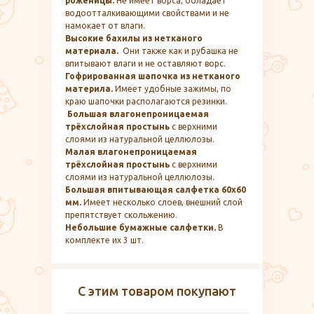
роженицы.
Не имеет ворса, обладает
водоотталкивающими свойствами и не
намокает от влаги.
Высокие бахилы из нетканого
материала.
Они также как и рубашка не
впитывают влаги и не оставляют ворс.
Гофрированная шапочка из нетканого
материла.
Имеет удобные зажимы, по
краю шапочки располагаются резинки.
Большая влагонепроницаемая
трёхслойная простынь
с верхними
слоями из натуральной целлюлозы.
Малая влагонепроницаемая
трёхслойная простынь
с верхними
слоями из натуральной целлюлозы.
Большая впитывающая салфетка 60х60
мм.
Имеет несколько слоев, внешний слой
препятствует скольжению.
Небольшие бумажные салфетки.
В
комплекте их 3 шт.
С этим товаром покупают