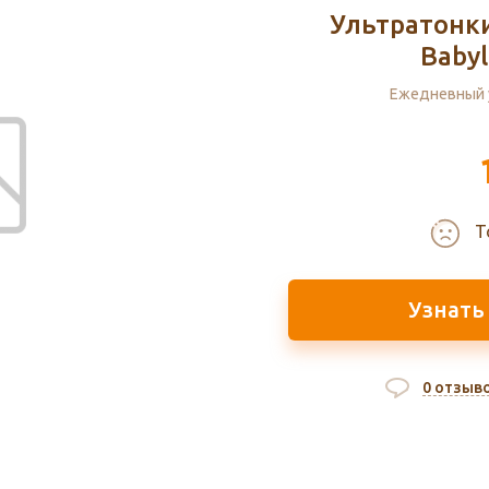
Ультратонк
Babyl
Ежедневный 
Т
Узнать
0 отзыв