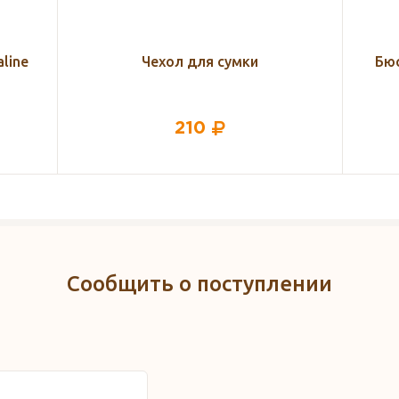
Бюстгальтер Mamaline 307В-14,
Мо
серый меланж с черным
720
Сообщить о поступлении