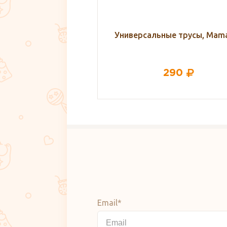
ные трусы, Mamaline
Чехол для сумки
290
210
Email*