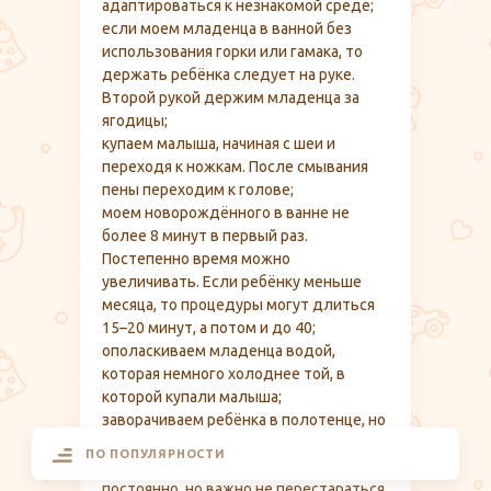
адаптироваться к незнакомой среде;
если моем младенца в ванной без
использования горки или гамака, то
держать ребёнка следует на руке.
Второй рукой держим младенца за
ягодицы;
купаем малыша, начиная с шеи и
переходя к ножкам. После смывания
пены переходим к голове;
моем новорождённого в ванне не
более 8 минут в первый раз.
Постепенно время можно
увеличивать. Если ребёнку меньше
месяца, то процедуры могут длиться
15–20 минут, а потом и до 40;
ополаскиваем младенца водой,
которая немного холоднее той, в
которой купали малыша;
заворачиваем ребёнка в полотенце, но
не растираем кожу.
ПО ПОПУЛЯРНОСТИ
Мы соблюдаем гигиену младенца
постоянно, но важно не перестараться.