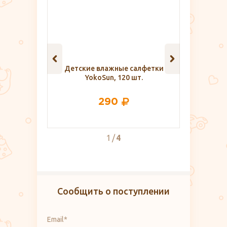
е салфетки
Пакет в предродовую палату
Зубная
20 шт.
40
2
4
Сообщить о поступлении
Email*