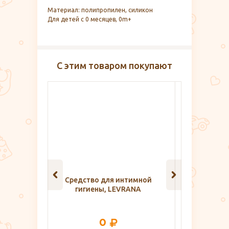
Материал: полипропилен, силикон
Для детей с 0 месяцев, 0m+
С этим товаром покупают
тимной
Термометр для воды
Трехс
RANA
Подводная лодка, Roxy Kids
платочки
269