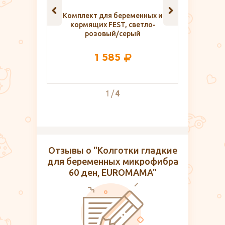
беременных и
Конверт на выписку из
Ге
ST, светло-
роддома весна-осень
/серый
Миндаль, Сонный Гномик
85
2 450
2
4
Отзывы о "Колготки гладкие
для беременных микрофибра
60 ден, EUROMAMA"