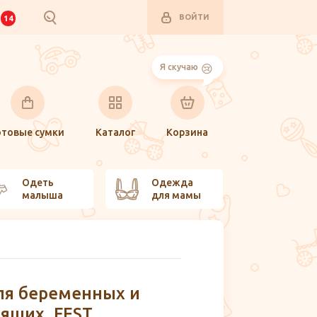
ВОЙТИ
И
14
Я скучаю
отовые сумки
Каталог
Корзина
Одеть
Одежда
малыша
для мамы
ля беременных и
-20%
ящих, FEST