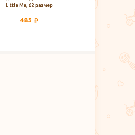
ФЭСТ
1 250
198