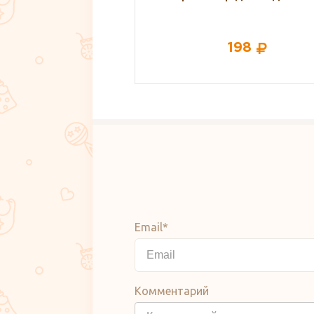
мамы и малыша
198
190
Email*
Комментарий