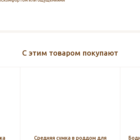
 дискомфортом или ощущениями
С этим товаром покупают
для
Боди с длинным рукавом на запах
Посл