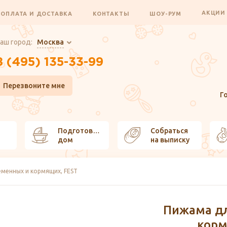
АКЦИ
ОПЛАТА И ДОСТАВКА
КОНТАКТЫ
ШОУ-РУМ
аш город:
Москва
8 (495) 135-33-99
Перезвоните мне
Г
Подготовить
Собраться
дом
на выписку
менных и кормящих, FEST
Пижама д
-20%
корм