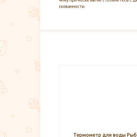
чему при носке вы не столкнетесь с
скованности.
р для воды Рыбка
Средняя сумка в роддом 