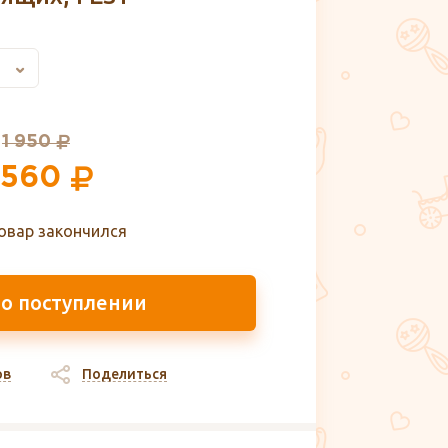
1 950
 560
овар закончился
 о поступлении
ов
Поделиться