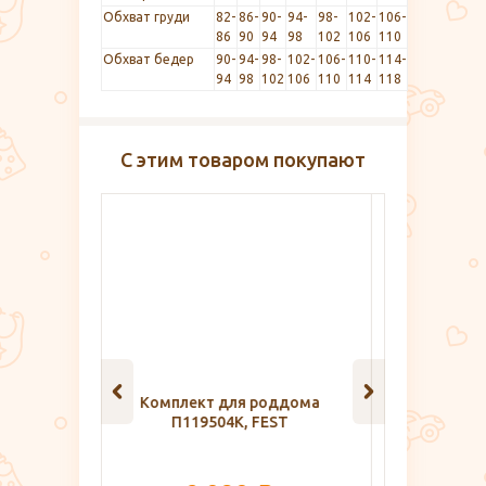
Обхват груди
82-
86-
90-
94-
98-
102-
106-
86
90
94
98
102
106
110
Обхват бедер
90-
94-
98-
102-
106-
110-
114-
94
98
102
106
110
114
118
С этим товаром покупают
оддома
Комплект для роддома халат и
Бюстгал
EST
сорочка Д110505/Д111505В,
1
FEST