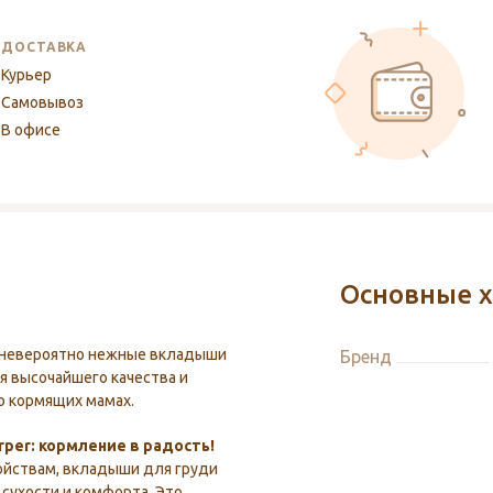
ДОСТАВКА
Курьер
Самовывоз
В офисе
Основные х
и невероятно нежные вкладыши
Бренд
ия высочайшего качества и
о кормящих мамах.
per: кормление в радость!
йствам, вкладыши для груди
сухости и комфорта. Это