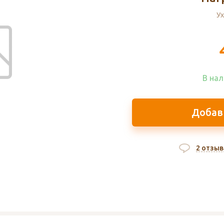
Ух
В нал
Добав
2 отзыв