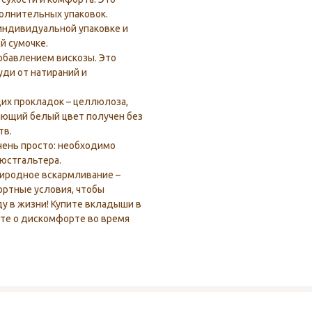
полнительных упаковок.
индивидуальной упаковке и
й сумочке.
обавлением вискозы. Это
уди от натираний и
х прокладок – целлюлоза,
яющий белый цвет получен без
тв.
чень просто: необходимо
бюстгальтера.
риродное вскармливание –
ортные условия, чтобы
у в жизни! Купите вкладыши в
ьте о дискомфорте во время