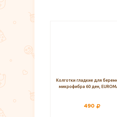
адкие для беременных
Бюстгальтер для беременн
 60 ден, EUROMAMA
кормящих, Mamaline
490
1 470