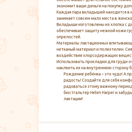
экономит ваши деньги на покупку до
Каждая пара вкладышей находится в 
занимает совсем мало места в женско
Вкладыши изготовлены из хлопка с д
обеспечивает защиту нежной кожи гр
опрелостей.
Материалы лактационных впитывающи
нетканый материал и полиэтилен. Си
воздействия хлорсодержащих вещес
Использовать прокладки для груди о
наклеить их на внутреннюю сторону 
Рождение ребёнка – это чудо! А п
радость! Создайте для себя комф
радоваться этому важному период
бюстгальтер Helen Harper и забуд
лактации!