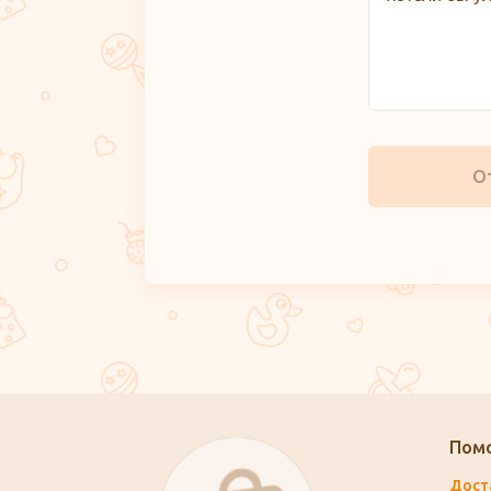
О
Пом
Дост