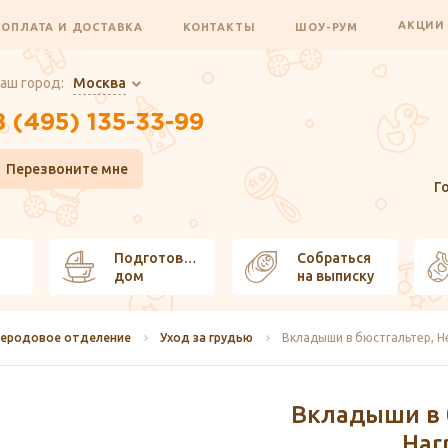
АКЦИ
ОПЛАТА И ДОСТАВКА
КОНТАКТЫ
ШОУ-РУМ
аш город:
Москва
8 (495) 135-33-99
Перезвоните мне
Г
Подготовить
Собраться
дом
на выписку
леродовое отделение
Уход за грудью
Вкладыши в бюстгальтер, Hel
Вкладыши в 
Har