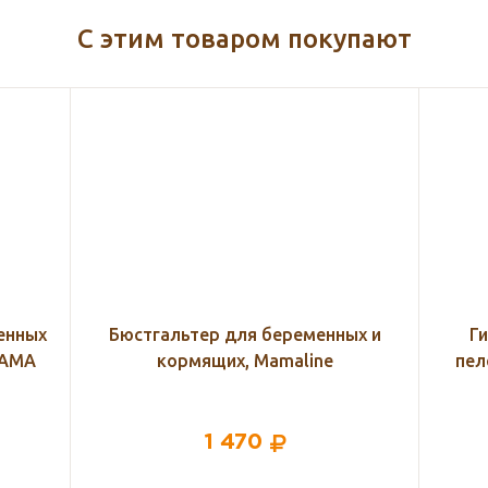
С этим товаром покупают
ых и
Гигиенические впитывающие
М
пеленки Seni Soft Basic 60х90, 10
шт.
542