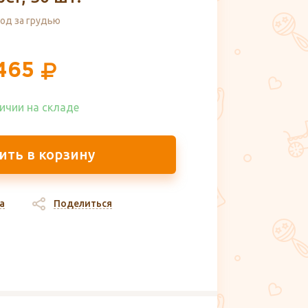
од за грудью
465
ичии на складе​
ить в корзину
а
Поделиться