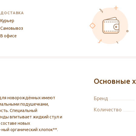
ДОСТАВКА
Курьер
Самовывоз
В офисе
Основные х
t для новорождённых имеют
Бренд
циальными подушечками,
Количество
сть. Специальный
кунды впитывает жидкий стул и
 составе новых
%-ный органический хлопок**.