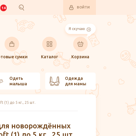
ВОЙТИ
И
14
Я скучаю
отовые сумки
Каталог
Корзина
Одеть
Одежда
малыша
для мамы
(1) до 5 кг., 25 шт.
для новорождённых
ft (1) до 5 кг., 25 шт.