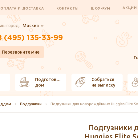
АКЦИ
ОПЛАТА И ДОСТАВКА
КОНТАКТЫ
ШОУ-РУМ
аш город:
Москва
8 (495) 135-33-99
Перезвоните мне
Г
Подготовить
Собраться
дом
на выписку
оддом
Подгузники
Подгузники для новорождённых Huggies Elite Soft 
Подгузники 
Huggies Elite So