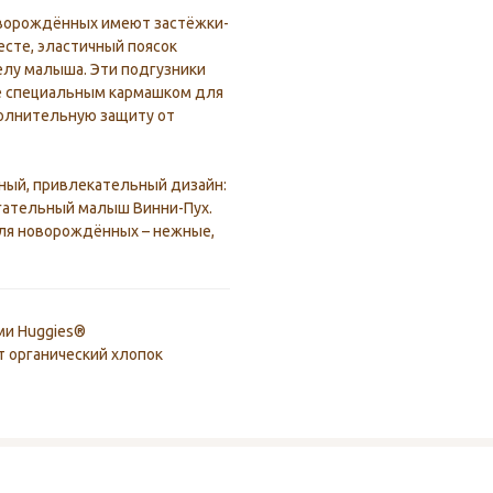
новорождённых имеют застёжки-
есте, эластичный поясок
елу малыша. Эти подгузники
е специальным кармашком для
олнительную защиту от
ьный, привлекательный дизайн:
огательный малыш Винни-Пух.
 для новорождённых – нежные,
ми Huggies®
т органический хлопок