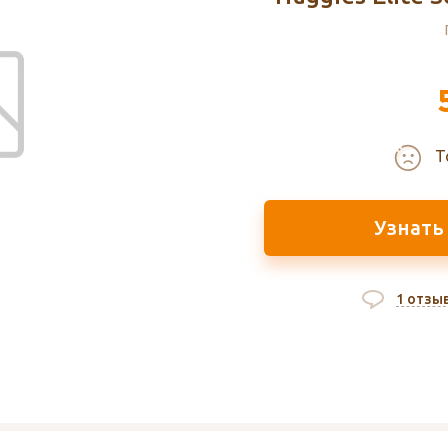
Т
Узнать
1 отзы