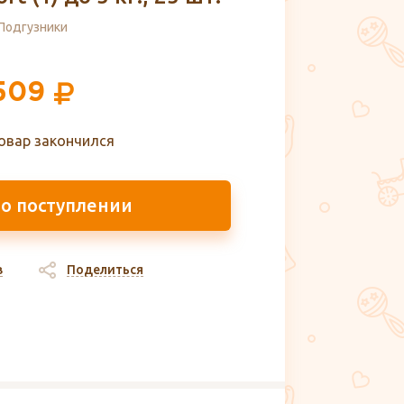
Подгузники
509
овар закончился
 о поступлении
в
Поделиться