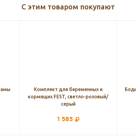
С этим товаром покупают
 и
Боди с длинным рукавом на запах
Банд
овый/
Little Me, 62 размер
485