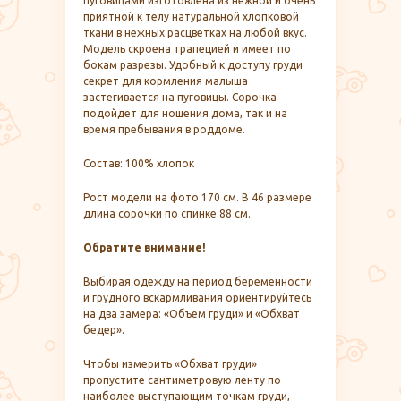
пуговицами изготовлена из нежной и очень
приятной к телу натуральной хлопковой
ткани в нежных расцветках на любой вкус.
Модель скроена трапецией и имеет по
бокам разрезы. Удобный к доступу груди
секрет для кормления малыша
застегивается на пуговицы. Сорочка
подойдет для ношения дома, так и на
время пребывания в роддоме.
Состав: 100% хлопок
Рост модели на фото 170 см. В 46 размере
длина сорочки по спинке 88 см.
Обратите внимание!
Выбирая одежду на период беременности
и грудного вскармливания ориентируйтесь
на два замера: «Объем груди» и «Обхват
бедер».
Чтобы измерить «Обхват груди»
пропустите сантиметровую ленту по
наиболее выступающим точкам груди,