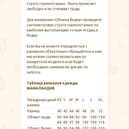
строго горизонтально. Лента прилегает
свободно и не стягивает грудь.
Для измерения «Объема бедер» проведите
сантиметровую строго горизонтально по
наиболее выступающим точкам ягодиц и
бедер.
Если Вы не можете определиться с
размером обязательно обращайтесь к нам,
мы можем сориентировать вам по
конкретной модели и если будет
необходимо замерим ее для вас по
запросу.
Таблица размеров одежды
МАМАЛАНДИЯ
Международный
XS
S
M
M
L
L
XL
размер
Размер
40
42
44
46
48
50
52
Обхват груди
80-
84-
88-
92-
96-
100-
104-
84
88
92
96
100
104
110
Обхват бедер
86-
90-
94-
98-
102-
106-
110-