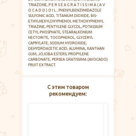
TRIAZONE, P E R S E A G R A T I S S I M A ( A V
O C A D O ) O I L , PHENYLBENZIMIDAZOLE
SULFONIC ACID, TITANIUM DIOXIDE, BIS-
ETHYLHEXYLOXYPHENOL METHOXYPHENYL
TRIAZINE, PENTYLENE GLYCOL, POTASSIUM
CETYL PHOSPHATE, STEARALKONIUM
HECTORITE, TOCOPHEROL, GLYCERYL
CAPRYLATE, SODIUM HYDROXIDE,
DEHYDROACETIC ACID, ALUMINA, XANTHAN
GUM, JOJOBA ESTERS, PROPYLENE
CARBONATE, PERSEA GRATISSIMA (AVOCADO)
FRUIT EXTRACT.
С этим товаром
рекомендуем: