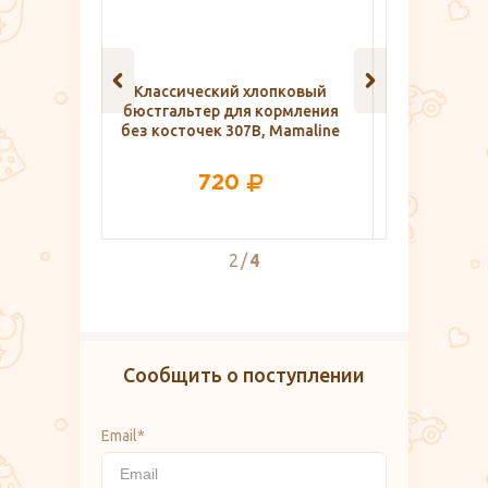
опковый
Сорочка для кормления
Футболк
ормления
EUROMAMA ем1106, розовый
кормящи
 Mamaline
909
2
4
Сообщить о поступлении
Email*