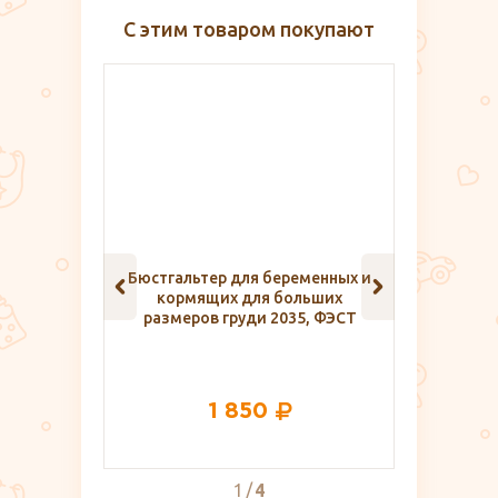
С этим товаром покупают
еременных и
Варежки-антицарапки,
На
больших
ПАПИТТО
новор
2035, ФЭСТ
92
2
4