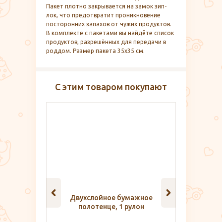
Пакет плотно закрывается на замок зип-
лок, что предотвратит проникновение
посторонних запахов от чужих продуктов.
В комплекте с пакетами вы найдёте список
продуктов, разрешённых для передачи в
роддом. Размер пакета 35x35 см.
С этим товаром покупают
бумажное
Одноразовые вкладыши для
Бутыло
1 рулон
груди, Joonies
с с