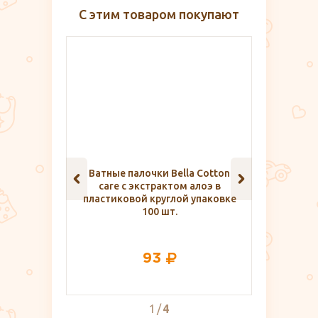
С этим товаром покупают
la Cotton
Трубка ректальная №16 для
Мыло д
м алоэ в
новорождённых,
ве
й упаковке
Альфапластик
161
2
4