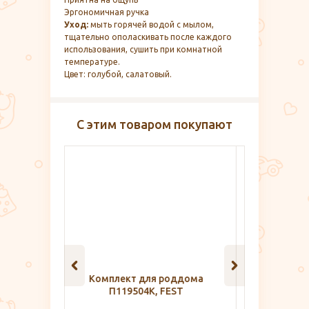
Эргономичная ручка
Уход:
мыть горячей водой с мылом,
тщательно ополаскивать после каждого
использования, сушить при комнатной
температуре.
Цвет: голубой, салатовый.
С этим товаром покупают
оддома
Клипса с картриджем от
Средс
EST
комаров, Gardex Baby
гиг