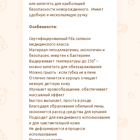
или кипятить для наибольшей
безопасности новорожденного. Имеет
удобную и нескользящую ручку.
Особенности:
Сертифицированный Fda силикон
медицинского класса
Материал гипоаллергенен, экологичен и
безопасен, инертен к бактериям
Выдерживает температуры до 250° –
можно кипятить для обеззараживания
Можно грызть : если губка не в пене
Отлично пенится и хорошо очищает
нежную детскую кожу
Улучшает кровообращение, обеспечивает
массажный эффект
Быстро высыхает, проста в уходе
Благодаря образования обильной пены,
экономится расход средства для купания
Подходит для ежедневного использования
и для чувствительной кожи
Не деформируется в процессе
использования
Приятна на ощупь