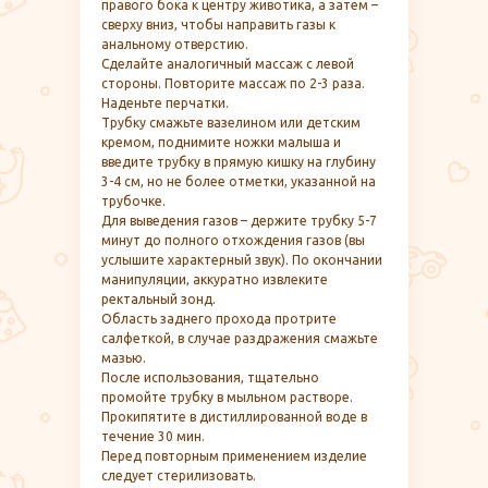
правого бока к центру животика, а затем –
сверху вниз, чтобы направить газы к
анальному отверстию.
Сделайте аналогичный массаж с левой
стороны. Повторите массаж по 2-3 раза.
Наденьте перчатки.
Трубку смажьте вазелином или детским
кремом, поднимите ножки малыша и
введите трубку в прямую кишку на глубину
3-4 см, но не более отметки, указанной на
трубочке.
Для выведения газов – держите трубку 5-7
минут до полного отхождения газов (вы
услышите характерный звук). По окончании
манипуляции, аккуратно извлеките
ректальный зонд.
Область заднего прохода протрите
салфеткой, в случае раздражения смажьте
мазью.
После использования, тщательно
промойте трубку в мыльном растворе.
Прокипятите в дистиллированной воде в
течение 30 мин.
Перед повторным применением изделие
следует стерилизовать.