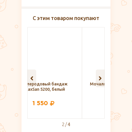
С этим товаром покупают
бандаж
Мочалка для тела массажная,
Боди с 
белый
Доляна
запах L
75
2
4