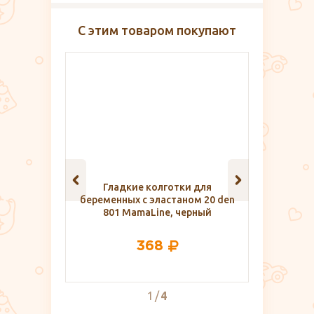
С этим товаром покупают
Гладкие колготки для
Бесшовна
беременных с эластаном 20 den
801 MamaLine, черный
368
1
4