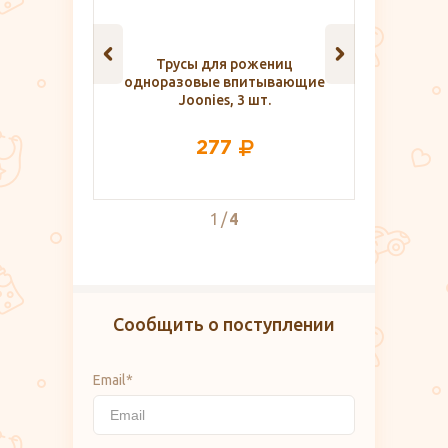
рожениц
Набор одежды для
Зубная
питывающие
новорожденного в роддом
3 шт.
3 790
2
4
Сообщить о поступлении
Email*