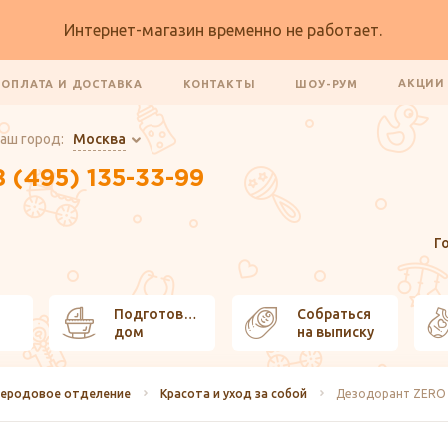
Интернет-магазин временно не работает.
АКЦИ
ОПЛАТА И ДОСТАВКА
КОНТАКТЫ
ШОУ-РУМ
аш город:
Москва
8 (495) 135-33-99
Г
Подготовить
Собраться
дом
на выписку
леродовое отделение
Красота и уход за собой
Дезодорант ZERO 