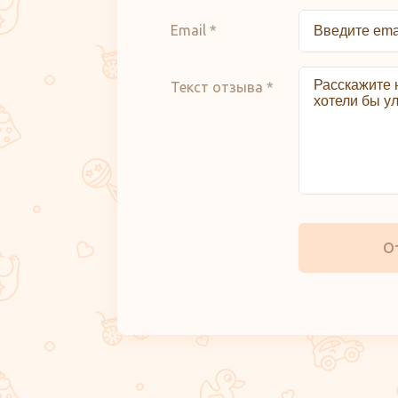
Email *
Текст отзыва *
О