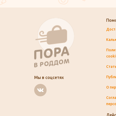
Пом
Дост
Каль
Поли
cooki
Стат
Публ
Мы в соцсетях
О пе
Согла
перс
Дейс