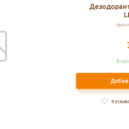
Дезодорант
L
Красот
В нал
Добав
0 отзыв