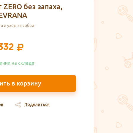
 ZERO без запаха,
EVRANA
а и уход за собой
332
ичии на складе​
ить в корзину
ов
Поделиться