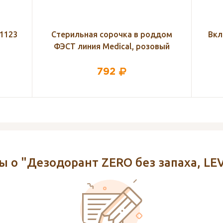
дом
Вкладыши в бюстгальтер, Helen
В
вый
Harper, 30 шт.
465
 о "Дезодорант ZERO без запаха, L