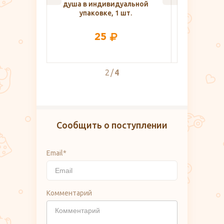
альной
2637 VivaMama, бежевый
вещ
шт.
меланж
790
2
4
Сообщить о поступлении
Email*
Комментарий