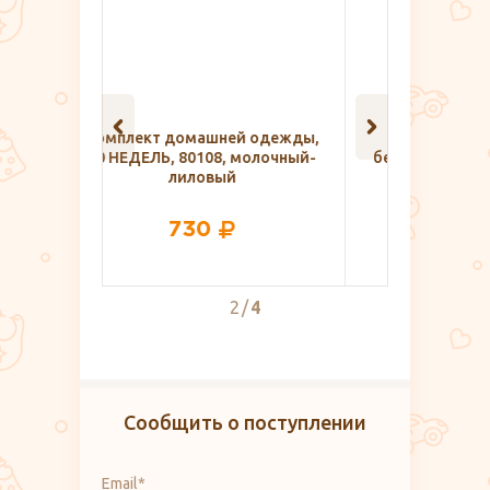
й одежды,
Ночная сорочка для
Костюм
молочный-
беременных и кормящих Sofia
кормящи
4612, Lovely Mammy
525
2
4
Сообщить о поступлении
Email*