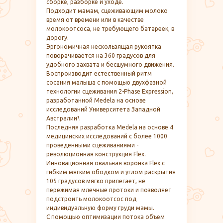
сборке, разборке и уходе.
Подходит мамам, сцеживающим молоко
время от времени или в качестве
молокоотсоса, не требующего батареек, в
дорогу.
Эргономичная нескользящая рукоятка
поворачивается на 360 градусов для
удобного захвата и бесшумного движения.
Воспроизводит естественный ритм
сосания малыша с помощью двухфазной
технологии сцеживания 2-Phase Expression,
разработанной Medela на основе
исследований Университета Западной
Австралии¹.
Последняя разработка Medela на основе 4
медицинских исследований с более 1000
проведенными сцеживаниями -
революционная конструкция Flex.
Инновационная овальная воронка Flex с
гибким мягким ободком и углом раскрытия
105 градусов мягко прилегает, не
пережимая млечные протоки и позволяет
подстроить молокоотсос под
индивидуальную форму груди мамы.
С помощью оптимизации потока объем