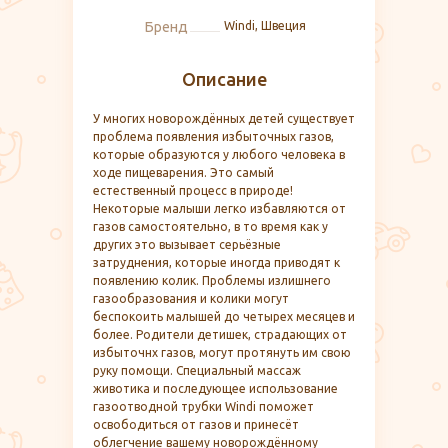
Бренд
Windi, Швеция
Описание
У многих новорождённых детей существует
проблема появления избыточных газов,
которые образуются у любого человека в
ходе пищеварения. Это самый
естественный процесс в природе!
Некоторые малыши легко избавляются от
газов самостоятельно, в то время как у
других это вызывает серьёзные
затруднения, которые иногда приводят к
появлению колик. Проблемы излишнего
газообразования и колики могут
беспокоить малышей до четырех месяцев и
более. Родители детишек, страдающих от
избыточнх газов, могут протянуть им свою
руку помощи. Специальный массаж
животика и последующее использование
газоотводной трубки Windi поможет
освободиться от газов и принесёт
облегчение вашему новорождённому