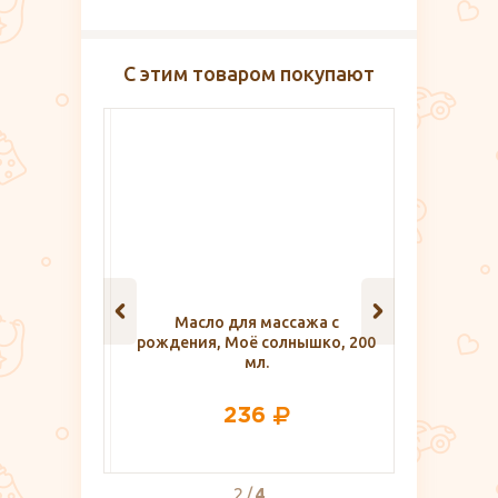
С этим товаром покупают
менных и
Масло для массажа с
Ножницы 
 VivaMama
рождения, Моё солнышко, 200
с зам
мл.
236
2
4