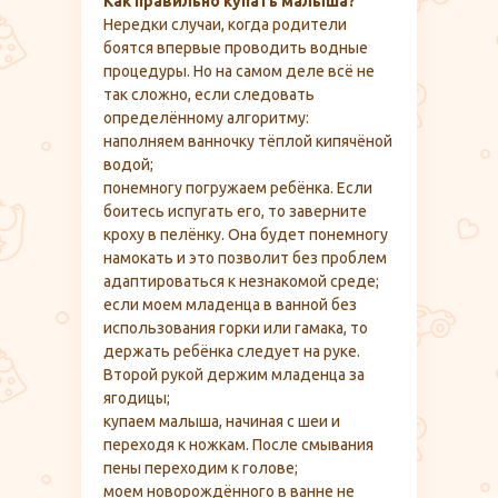
Как правильно купать малыша?
Нередки случаи, когда родители
боятся впервые проводить водные
процедуры. Но на самом деле всё не
так сложно, если следовать
определённому алгоритму:
наполняем ванночку тёплой кипячёной
водой;
понемногу погружаем ребёнка. Если
боитесь испугать его, то заверните
кроху в пелёнку. Она будет понемногу
намокать и это позволит без проблем
адаптироваться к незнакомой среде;
если моем младенца в ванной без
использования горки или гамака, то
держать ребёнка следует на руке.
Второй рукой держим младенца за
ягодицы;
купаем малыша, начиная с шеи и
переходя к ножкам. После смывания
пены переходим к голове;
моем новорождённого в ванне не